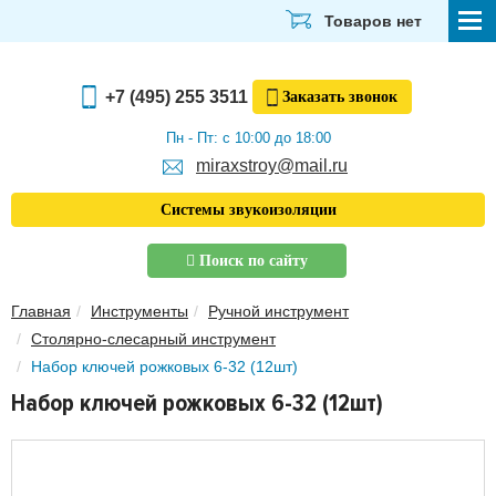
Товаров нет
СТРОЙМАТЕРИАЛЫ
+7 (495) 255 3511
Заказать
звонок
ОТДЕЛОЧНЫЕ МАТЕРИАЛЫ
Пн - Пт: с 10:00 до 18:00
miraxstroy@mail.ru
САНТЕХНИКА
Системы звукоизоляции
ЭЛЕКТРИКА И ОСВЕЩЕНИЕ
Поиск по сайту
ИНСТРУМЕНТЫ
Главная
Инструменты
Ручной инструмент
ЗВУКОИЗОЛЯЦИЯ
Столярно-слесарный инструмент
Набор ключей рожковых 6-32 (12шт)
ТЕПЛОИЗОЛЯЦИЯ
Набор ключей рожковых 6-32 (12шт)
Главная
О компании
Скачать прайс-лист