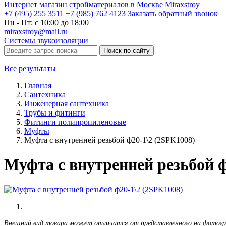
Интернет магазин стройматериалов в Москве Miraxstroy
+7 (495) 255 3511
+7 (985) 762 4123
Заказать
обратный
звонок
Пн - Пт: с 10:00 до 18:00
miraxstroy@mail.ru
Системы звукоизоляции
Поиск по сайту
Все результаты
Главная
Сантехника
Инженерная сантехника
Трубы и фитинги
Фитинги полипропиленовые
Муфты
Муфта с внутренней резьбой ф20-1\2 (2SPK1008)
Муфта с внутренней резьбой ф
Внешний вид товара может отличатся от представленного на фотог