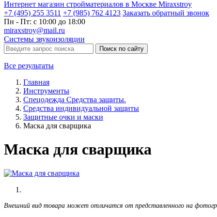
Интернет магазин стройматериалов в Москве Miraxstroy
+7 (495) 255 3511
+7 (985) 762 4123
Заказать
обратный
звонок
Пн - Пт: с 10:00 до 18:00
miraxstroy@mail.ru
Системы звукоизоляции
Поиск по сайту
Все результаты
Главная
Инструменты
Спецодежда Средства защиты.
Средства индивидуальной защиты
Защитные очки и маски
Маска для сварщика
Маска для сварщика
Внешний вид товара может отличатся от представленного на фотог