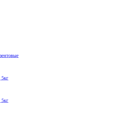
зентовые
 5кг
 5кг