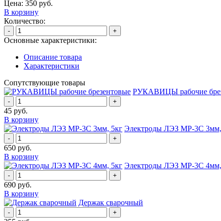
Цена:
350
руб.
В корзину
Количество:
-
+
Основные характеристики:
Описание товара
Характеристики
Сопутствующие товары
РУКАВИЦЫ рабочие бре
-
+
45
руб.
В корзину
Электроды ЛЭЗ МР-3С 3мм,
-
+
650
руб.
В корзину
Электроды ЛЭЗ МР-3С 4мм,
-
+
690
руб.
В корзину
Держак сварочный
-
+