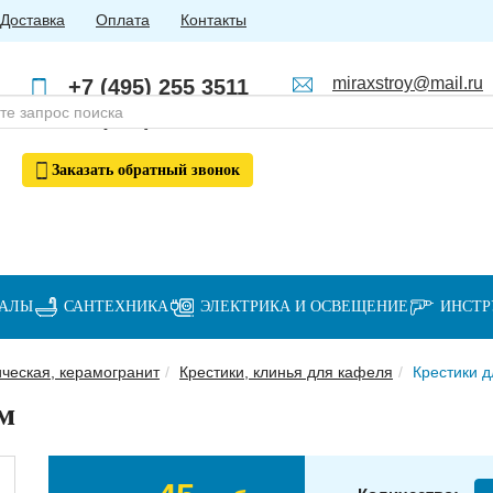
Доставка
Оплата
Контакты
miraxstroy@mail.ru
+7 (495) 255 3511
Пн - Пт: с 10:00 до 18:00
+7 (985) 762 4123
Заказать
обратный
звонок
ИАЛЫ
САНТЕХНИКА
ЭЛЕКТРИКА И ОСВЕЩЕНИЕ
ИНСТ
ческая, керамогранит
Крестики, клинья для кафеля
Крестики д
мм