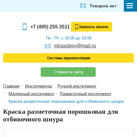
Товаров нет
СТРОЙМАТЕРИАЛЫ
+7 (495) 255 3511
Заказать
звонок
ОТДЕЛОЧНЫЕ МАТЕРИАЛЫ
Пн - Пт: с 10:00 до 18:00
miraxstroy@mail.ru
САНТЕХНИКА
Системы звукоизоляции
ЭЛЕКТРИКА И ОСВЕЩЕНИЕ
Поиск по сайту
ИНСТРУМЕНТЫ
Главная
Инструменты
Ручной инструмент
ЗВУКОИЗОЛЯЦИЯ
Малярный инструмент
Разметочный инструмент
ТЕПЛОИЗОЛЯЦИЯ
Краска разметочная порошковая для отбивочного шнура
Краска разметочная порошковая для
Главная
отбивочного шнура
О компании
Скачать прайс-лист