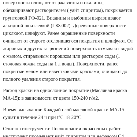
поверхности очищают от ржавчины и окалины,
обезжиривают растворителем ( уайт-спиритом), покрывается
грунтовкой ГФ-021. Впадины и выбоины выравнивают
алкидной шпатлевкой (ПФ-002). Деревянные поверхности
циклюют, шлифуют. Ранее окрашенные поверхности
очищают от старого отслоившегося покрытия и шлифуют. От
жировых и других загрязнений поверхность отмывают водой
с мылом, стиральным порошком или раствором соды (1
столовая ложка соды на 1 л воды). Поверхности, ранее
покрытые мелом или известковыми красками, очищают до
полного удаления старого покрытия.
Расход краски на однослойное покрытие (Масляная краска
МА-15): в зависимости от цвета 150-240 г/м2.
Время высыхания: Каждый слой масляной краски МА-15
сушат в течение 24 ч при t°C 18-20°С.
Очистка инструмента: По окончании окрасочных работ
инструмент промывают уайт-спиритом или нефрасом С4-