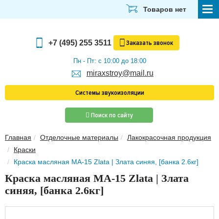
Товаров нет
СТРОЙМАТЕРИАЛЫ
+7 (495) 255 3511
Заказать
звонок
ОТДЕЛОЧНЫЕ МАТЕРИАЛЫ
Пн - Пт: с 10:00 до 18:00
miraxstroy@mail.ru
САНТЕХНИКА
Системы звукоизоляции
ЭЛЕКТРИКА И ОСВЕЩЕНИЕ
Поиск по сайту
ИНСТРУМЕНТЫ
Главная
Отделочные материалы
Лакокрасочная продукция
ЗВУКОИЗОЛЯЦИЯ
Краски
ТЕПЛОИЗОЛЯЦИЯ
Краска масляная МА-15 Zlata | Злата синяя, [банка 2.6кг]
Краска масляная МА-15 Zlata | Злата
Главная
синяя, [банка 2.6кг]
О компании
Скачать прайс-лист