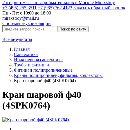
Интернет магазин стройматериалов в Москве Miraxstroy
+7 (495) 255 3511
+7 (985) 762 4123
Заказать
обратный
звонок
Пн - Пт: с 10:00 до 18:00
miraxstroy@mail.ru
Системы звукоизоляции
Поиск по сайту
Все результаты
Главная
Сантехника
Инженерная сантехника
Трубы и фитинги
Фитинги полипропиленовые
Краны полипропилен, фильтры, коллекторы
Кран шаровой ф40 (4SPK0764)
Кран шаровой ф40
(4SPK0764)