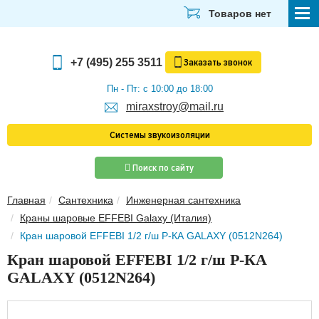
Товаров нет
СТРОЙМАТЕРИАЛЫ
+7 (495) 255 3511
Заказать
звонок
ОТДЕЛОЧНЫЕ МАТЕРИАЛЫ
Пн - Пт: с 10:00 до 18:00
miraxstroy@mail.ru
САНТЕХНИКА
Системы звукоизоляции
ЭЛЕКТРИКА И ОСВЕЩЕНИЕ
Поиск по сайту
ИНСТРУМЕНТЫ
Главная
Сантехника
Инженерная сантехника
ЗВУКОИЗОЛЯЦИЯ
Краны шаровые EFFEBI Galaxy (Италия)
ТЕПЛОИЗОЛЯЦИЯ
Кран шаровой EFFEBI 1/2 г/ш Р-КА GALAXY (0512N264)
Кран шаровой EFFEBI 1/2 г/ш Р-КА
Главная
GALAXY (0512N264)
О компании
Скачать прайс-лист