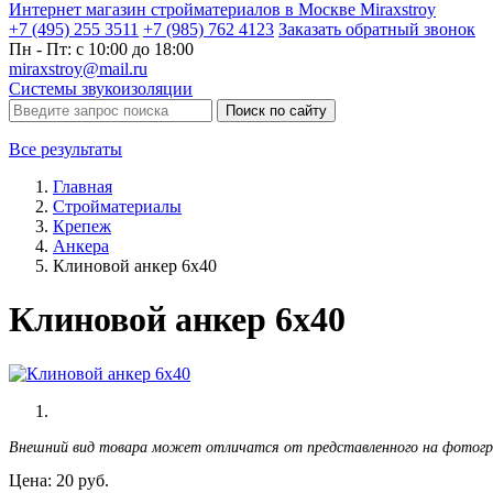
Интернет магазин стройматериалов в Москве Miraxstroy
+7 (495) 255 3511
+7 (985) 762 4123
Заказать
обратный
звонок
Пн - Пт: с 10:00 до 18:00
miraxstroy@mail.ru
Системы звукоизоляции
Поиск по сайту
Все результаты
Главная
Стройматериалы
Крепеж
Анкера
Клиновой анкер 6х40
Клиновой анкер 6х40
Внешний вид товара может отличатся от представленного на фотог
Цена:
20
руб.