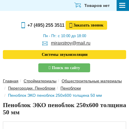
Товаров нет
СТРОЙМАТЕРИАЛЫ
+7 (495) 255 3511
Заказать
звонок
ОТДЕЛОЧНЫЕ МАТЕРИАЛЫ
Пн - Пт: с 10:00 до 18:00
miraxstroy@mail.ru
САНТЕХНИКА
Системы звукоизоляции
ЭЛЕКТРИКА И ОСВЕЩЕНИЕ
Поиск по сайту
ИНСТРУМЕНТЫ
Главная
Стройматериалы
Общестроительные материалы
ЗВУКОИЗОЛЯЦИЯ
Перегородки. Пеноблоки
Пеноблоки
Пеноблок ЭКО пеноблок 250х600 толщина 50 мм
ТЕПЛОИЗОЛЯЦИЯ
Пеноблок ЭКО пеноблок 250х600 толщина
Главная
50 мм
О компании
Скачать прайс-лист