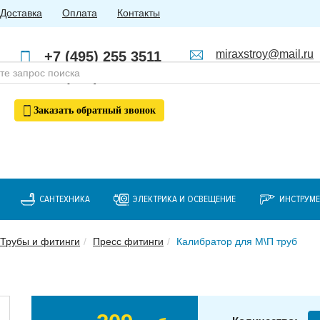
Доставка
Оплата
Контакты
miraxstroy@mail.ru
+7 (495) 255 3511
Пн - Пт: с 10:00 до 18:00
+7 (985) 762 4123
Заказать
обратный
звонок
САНТЕХНИКА
ЭЛЕКТРИКА И ОСВЕЩЕНИЕ
ИНСТРУМ
Трубы и фитинги
Пресс фитинги
Калибратор для М\П труб