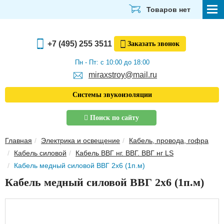
Товаров нет
СТРОЙМАТЕРИАЛЫ
+7 (495) 255 3511
Заказать
звонок
ОТДЕЛОЧНЫЕ МАТЕРИАЛЫ
Пн - Пт: с 10:00 до 18:00
miraxstroy@mail.ru
САНТЕХНИКА
Системы звукоизоляции
ЭЛЕКТРИКА И ОСВЕЩЕНИЕ
Поиск по сайту
ИНСТРУМЕНТЫ
Главная
Электрика и освещение
Кабель, провода, гофра
ЗВУКОИЗОЛЯЦИЯ
Кабель силовой
Кабель ВВГ нг. ВВГ. ВВГ нг LS
Кабель медный силовой ВВГ 2х6 (1п.м)
ТЕПЛОИЗОЛЯЦИЯ
Кабель медный силовой ВВГ 2х6 (1п.м)
Главная
О компании
Скачать прайс-лист