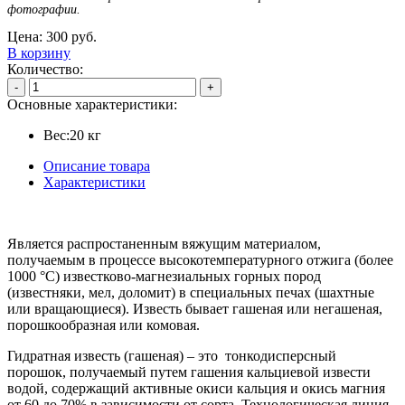
фотографии.
Цена:
300
руб.
В корзину
Количество:
-
+
Основные характеристики:
Вес:
20 кг
Описание товара
Характеристики
Является распростаненным вяжущим материалом,
получаемым в процессе высокотемпературного отжига (более
1000 °С) известково-магнезиальных горных пород
(известняки, мел, доломит) в специальных печах (шахтные
или вращающиеся). Известь бывает гашеная или негашеная,
порошкообразная или комовая.
Гидратная известь (гашеная) – это тонкодисперсный
порошок, получаемый путем гашения кальциевой извести
водой, содержащий активные окиси кальция и окись магния
от 60 до 70% в зависимости от сорта. Технологическая линия