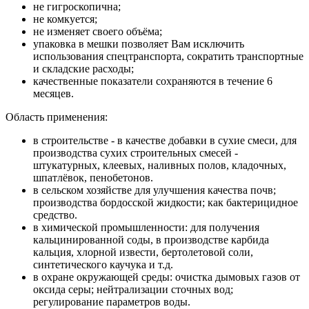
не гигроскопична;
не комкуется;
не изменяет своего объёма;
упаковка в мешки позволяет Вам исключить
использования спецтранспорта, сократить транспортные
и складские расходы;
качественные показатели сохраняются в течение 6
месяцев.
Область применения:
в строительстве - в качестве добавки в сухие смеси, для
производства сухих строительных смесей -
штукатурных, клеевых, наливных полов, кладочных,
шпатлёвок, пенобетонов.
в сельском хозяйстве для улучшения качества почв;
производства бордосской жидкости; как бактерицидное
средство.
в химической промышленности: для получения
кальцинированной соды, в производстве карбида
кальция, хлорной извести, бертолетовой соли,
синтетического каучука и т.д.
в охране окружающей среды: очистка дымовых газов от
оксида серы; нейтрализации сточных вод;
регулирование параметров воды.