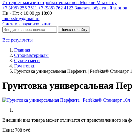
Интернет магазин стройматериалов в Москве Miraxstroy
+7 (495) 255 3511
+7 (985) 762 4123
Заказать
обратный
звонок
Пн - Пт: с 10:00 до 18:00
miraxstroy@mail.ru
Системы звукоизоляции
Поиск по сайту
Все результаты
Главная
Стройматериалы
Сухие смеси
Грунтовки
Грунтовка универсальная Перфекта | Perfekta® Стандарт 
Грунтовка универсальная Пер
Внешний вид товара может отличатся от представленного на ф
Цена:
708
руб.