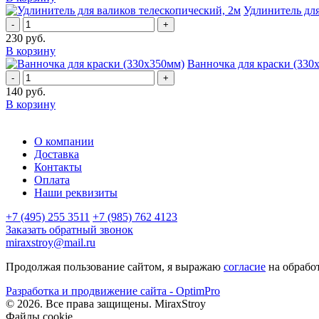
Удлинитель для
-
+
230
руб.
В корзину
Ванночка для краски (330
-
+
140
руб.
В корзину
О компании
Доставка
Контакты
Оплата
Наши реквизиты
+7 (495) 255 3511
+7 (985) 762 4123
Заказать обратный звонок
miraxstroy@mail.ru
Продолжая пользование сайтом, я выражаю
согласие
на обрабо
Разработка и продвижение сайта - OptimPro
©
2026
. Все права защищены.
MiraxStroy
Файлы cookie