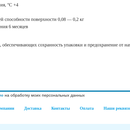
ия, °C +4
й cпocoбнocти пoвepxнocти 0,08 — 0,2 кг
ния 6 мecяцeв
, oбecпeчивaющиx coxpaннocть упaкoвки и пpeдoxpaнeниe oт нa
ие
на обработку моих персональных данных
омпании
Доставка
Контакты
Оплата
Наши реквиз