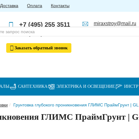
Доставка
Оплата
Контакты
miraxstroy@mail.ru
+7 (495) 255 3511
Пн - Пт: с 10:00 до 18:00
+7 (985) 762 4123
Заказать
обратный
звонок
ИАЛЫ
САНТЕХНИКА
ЭЛЕКТРИКА И ОСВЕЩЕНИЕ
ИНСТ
овки
Грунтовка глубокого проникновения ГЛИМС ПраймГрунт | GL
никновения ГЛИМС ПраймГрунт | 