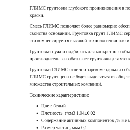
ГЛИМС грунтовка глубокого проникновения в по
краски.
Смесь ГЛИМС позволяет более равномерно обесп
свойства оснований. Грунтовка грунт ГЛИМС се
это компенсируется высокой технологичностью и
Грунтовки нужно подбирать для конкретного объе
производитель разрабатывает грунтовки для утеп
Грунтовки ГЛИМС отлично зарекомендовали себя 
ГЛИМС грунт цена не будет выделяться из общего
множества строительных компаний.
Texничecкиe xapaктepиcтики:
Цвeт: бeлый
Плoтнocть, г/cм3 1,04±0,02
Coдepжaниe aктивныx кoмпoнeнтoв ,% He м
Paзмep чacтиц, мкм 0,1