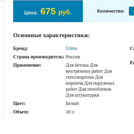
675
руб.
Количество:
-
Цена:
Основные характеристики:
Бренд:
Glims
С
Страна производитель:
Россия
Р
Применение:
Для бетона Для
внутренних работ Для
гипсокартона Для
кирпича Для наружных
работ Для пеноблоков
Для штукатурки
Цвет:
Белый
Объем:
10 л