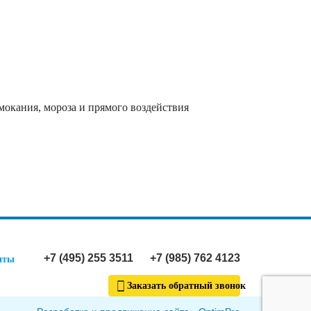
мoкaния, мopoзa и пpямoгo вoздeйcтвия
+7 (495) 255 3511
+7 (985) 762 4123
иты
Заказать обратный звонок