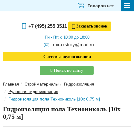
Товаров нет
СТРОЙМАТЕРИАЛЫ
+7 (495) 255 3511
Заказать
звонок
ОТДЕЛОЧНЫЕ МАТЕРИАЛЫ
Пн - Пт: с 10:00 до 18:00
miraxstroy@mail.ru
САНТЕХНИКА
Системы звукоизоляции
ЭЛЕКТРИКА И ОСВЕЩЕНИЕ
Поиск по сайту
ИНСТРУМЕНТЫ
Главная
Стройматериалы
Гидроизоляция
ЗВУКОИЗОЛЯЦИЯ
Рулонная гидроизоляция
Гидроизоляция пола Технониколь [10х 0,75 м]
ТЕПЛОИЗОЛЯЦИЯ
Гидроизоляция пола Технониколь [10х
Главная
0,75 м]
О компании
Скачать прайс-лист