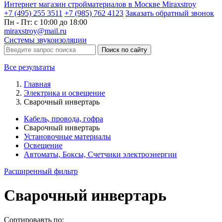
Интернет магазин стройматериалов в Москве Miraxstroy
+7 (495) 255 3511
+7 (985) 762 4123
Заказать
обратный
звонок
Пн - Пт: с 10:00 до 18:00
miraxstroy@mail.ru
Системы звукоизоляции
Поиск по сайту
Все результаты
Главная
Электрика и освещение
Сварочный инвертарь
Кабель, провода, гофра
Сварочный инвертарь
Установочные материалы
Освещение
Автоматы, Боксы, Счетчики электроэнергии
Расширенный фильтр
Сварочный инвертарь
Сортировавть по: