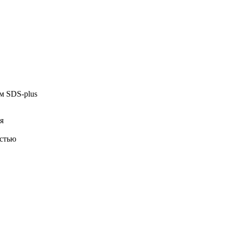
м
SDS-plus
я
остью