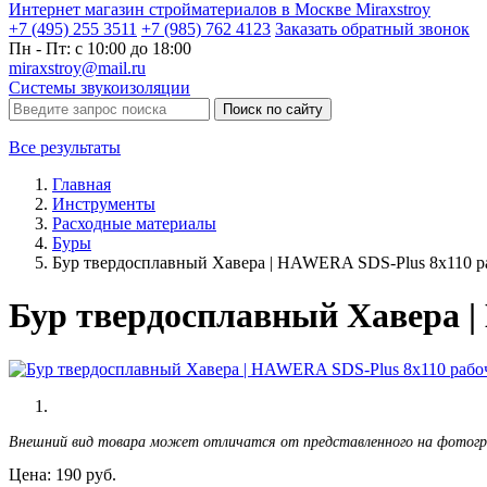
Интернет магазин стройматериалов в Москве Miraxstroy
+7 (495) 255 3511
+7 (985) 762 4123
Заказать
обратный
звонок
Пн - Пт: с 10:00 до 18:00
miraxstroy@mail.ru
Системы звукоизоляции
Поиск по сайту
Все результаты
Главная
Инструменты
Расходные материалы
Буры
Бур твердосплавный Хавера | HAWERA SDS-Plus 8х110 р
Бур твердосплавный Хавера |
Внешний вид товара может отличатся от представленного на фотог
Цена:
190
руб.