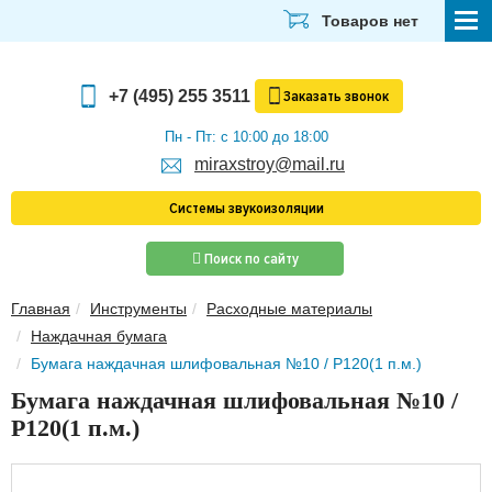
Товаров нет
СТРОЙМАТЕРИАЛЫ
+7 (495) 255 3511
Заказать
звонок
ОТДЕЛОЧНЫЕ МАТЕРИАЛЫ
Пн - Пт: с 10:00 до 18:00
miraxstroy@mail.ru
САНТЕХНИКА
Системы звукоизоляции
ЭЛЕКТРИКА И ОСВЕЩЕНИЕ
Поиск по сайту
ИНСТРУМЕНТЫ
Главная
Инструменты
Расходные материалы
ЗВУКОИЗОЛЯЦИЯ
Наждачная бумага
ТЕПЛОИЗОЛЯЦИЯ
Бумага наждачная шлифовальная №10 / Р120(1 п.м.)
Бумага наждачная шлифовальная №10 /
Главная
Р120(1 п.м.)
О компании
Скачать прайс-лист