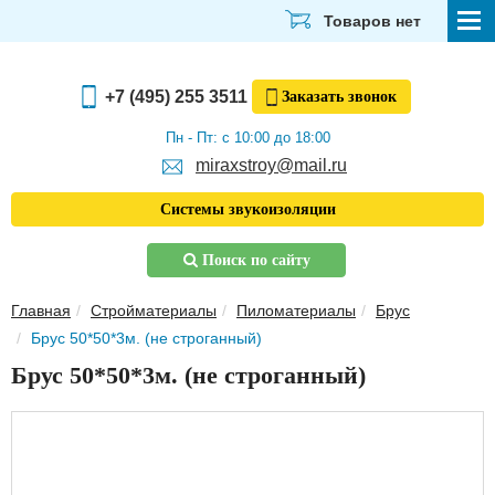
Товаров нет
СТРОЙМАТЕРИАЛЫ
+7 (495) 255 3511
Заказать
звонок
ОТДЕЛОЧНЫЕ МАТЕРИАЛЫ
Пн - Пт: с 10:00 до 18:00
miraxstroy@mail.ru
САНТЕХНИКА
Системы звукоизоляции
ЭЛЕКТРИКА И ОСВЕЩЕНИЕ
Поиск по сайту
ИНСТРУМЕНТЫ
Главная
Стройматериалы
Пиломатериалы
Брус
ЗВУКОИЗОЛЯЦИЯ
Брус 50*50*3м. (не строганный)
ТЕПЛОИЗОЛЯЦИЯ
Брус 50*50*3м. (не строганный)
Главная
О компании
Скачать прайс-лист