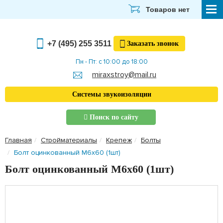
Товаров нет
СТРОЙМАТЕРИАЛЫ
+7 (495) 255 3511
Заказать
звонок
ОТДЕЛОЧНЫЕ МАТЕРИАЛЫ
Пн - Пт: с 10:00 до 18:00
miraxstroy@mail.ru
САНТЕХНИКА
Системы звукоизоляции
ЭЛЕКТРИКА И ОСВЕЩЕНИЕ
Поиск по сайту
ИНСТРУМЕНТЫ
Главная
Стройматериалы
Крепеж
Болты
ЗВУКОИЗОЛЯЦИЯ
Болт оцинкованный М6х60 (1шт)
ТЕПЛОИЗОЛЯЦИЯ
Болт оцинкованный М6х60 (1шт)
Главная
О компании
Скачать прайс-лист