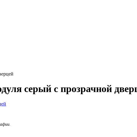
верцей
дуля серый с прозрачной двер
рафии.