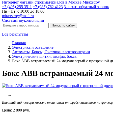
Интернет магазин стройматериалов в Москве Miraxstroy
+7 (495) 255 3511
+7 (985) 762 4123
Заказать
обратный
звонок
Пн - Пт: с 10:00 до 18:00
miraxstroy@mail.ru
Системы звукоизоляции
Поиск по сайту
Все результаты
Главная
Электрика и освещение
Автоматы, Боксы, Счетчики электроэнергии
Электрические щитки, шкафы, боксы
Бокс ABB встраиваемый 24 модуля серый с прозрачной д
Бокс ABB встраиваемый 24 мо
Внешний вид товара может отличатся от представленного на фотог
Цена:
2 800
руб.