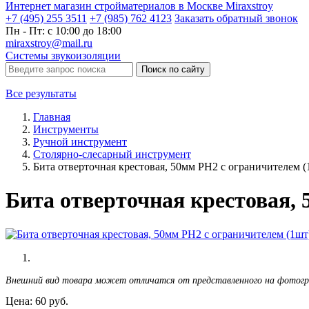
Интернет магазин стройматериалов в Москве Miraxstroy
+7 (495) 255 3511
+7 (985) 762 4123
Заказать
обратный
звонок
Пн - Пт: с 10:00 до 18:00
miraxstroy@mail.ru
Системы звукоизоляции
Поиск по сайту
Все результаты
Главная
Инструменты
Ручной инструмент
Столярно-слесарный инструмент
Бита отверточная крестовая, 50мм PH2 с ограничителем (
Бита отверточная крестовая,
Внешний вид товара может отличатся от представленного на фотог
Цена:
60
руб.