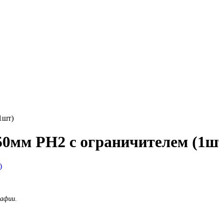
1шт)
 50мм PH2 с ограничителем (1ш
рафии.