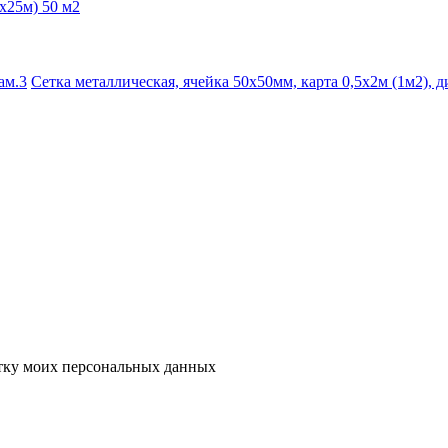
х25м) 50 м2
Сетка металлическая, ячейка 50х50мм, карта 0,5х2м (1м2), д
тку моих персональных данных