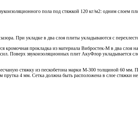
вукоизоляционного пола под стяжкой 120 кг/м2: одним слоем п
азора. При укладке в два слоя плиты укладываются с перехлест
ся кромочная прокладка из материала Вибростек-М в два слоя на
ил. Поверх звукоизоляционных плит АкуФлор укладывается сл
счаную стяжку из пескобетона марки М-300 толщиной 60 мм. П
ом прутка 4 мм. Сетка должна быть расположена в слое стяжки н