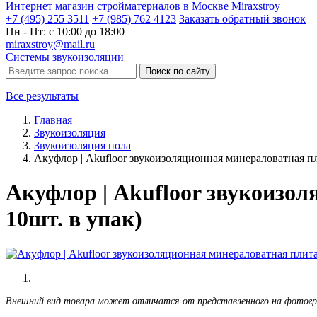
Интернет магазин стройматериалов в Москве Miraxstroy
+7 (495) 255 3511
+7 (985) 762 4123
Заказать
обратный
звонок
Пн - Пт: с 10:00 до 18:00
miraxstroy@mail.ru
Системы звукоизоляции
Поиск по сайту
Все результаты
Главная
Звукоизоляция
Звукоизоляция пола
Акуфлор | Akufloor звукоизоляционная минераловатная пл
Акуфлор | Akufloor звукоизол
10шт. в упак)
Внешний вид товара может отличатся от представленного на фотог