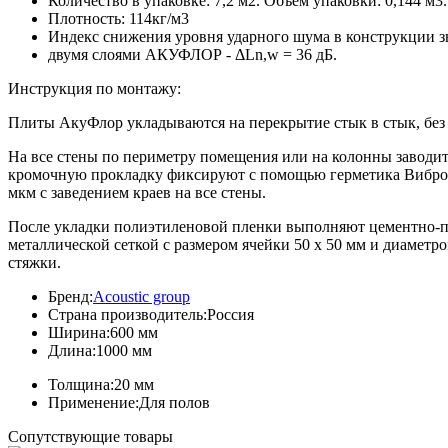
Количество в упаковке: 7,2 м2. Объем упаковки: 0,144 м3.
Плотность: 114кг/м3
Индекс снижения уровня ударного шума в конструкции з
двумя слоями АКУФЛОР - ΔLn,w = 36 дБ.
Инструкция по монтажу:
Плиты АкуФлор укладываются на перекрытие стык в стык, без з
На все стены по периметру помещения или на колонны заводит
кромочную прокладку фиксируют с помощью герметика Виброс
мкм с заведением краев на все стены.
После укладки полиэтиленовой пленки выполняют цементно-пе
металлической сеткой с размером ячейки 50 х 50 мм и диаметр
стяжки.
Бренд:
Acoustic group
Страна производитель:
Россия
Ширина:
600 мм
Длина:
1000 мм
Толщина:
20 мм
Применение:
Для полов
Сопутствующие товары