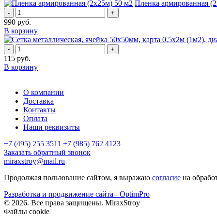
Пленка армированная (2
-
+
990
руб.
В корзину
-
+
115
руб.
В корзину
О компании
Доставка
Контакты
Оплата
Наши реквизиты
+7 (495) 255 3511
+7 (985) 762 4123
Заказать обратный звонок
miraxstroy@mail.ru
Продолжая пользование сайтом, я выражаю
согласие
на обрабо
Разработка и продвижение сайта - OptimPro
©
2026
. Все права защищены.
MiraxStroy
Файлы cookie